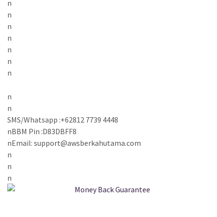
n
n
n
n
n
n
n
n
n
SMS/Whatsapp :+62812 7739 4448
n
BBM Pin :D83DBFF8
n
Email: support@awsberkahutama.com
n
n
n