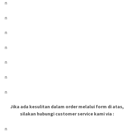
n
n
n
n
n
n
n
Jika ada kesulitan dalam order melalui form di atas,
silakan hubungi customer service kami via :
n