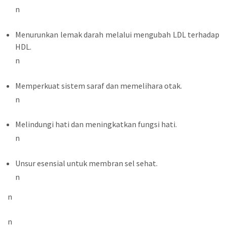
n
Menurunkan lemak darah melalui mengubah LDL terhadap
HDL.
n
Memperkuat sistem saraf dan memelihara otak.
n
Melindungi hati dan meningkatkan fungsi hati.
n
Unsur esensial untuk membran sel sehat.
n
n
n