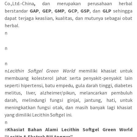
Co.,Ltd.-China
,
dan merupakan perusahaan herbal
berstandar
GAP
,
GEP
,
GMP
,
GCP
,
GSP
, dan
GLP
sehingga
dapat terjaga keaslian, kualitas, dan mutunya sebagai obat
herbal.
n
n
n
n
Lecithin Softgel Green World
memiliki khasiat untuk
membuang kolesterol jahat serta penyakit-penyakit lain
seperti hipertensi, batu empedu, gula darah tinggi, diabetes
melitus, liver, alzheimer/pikun, melancarkan pembuluh
darah, melindungi fungsi ginjal, jantung, hati, untuk
meningkatkan fungsi otak, dan masih banyak lagi khasiat
yang dimiliki Lecithin Softgel ini.
n
n
Khasiat Bahan Alami Lecithin Softgel Green World
“Lesitin & Ekstrak Biji Anggur”