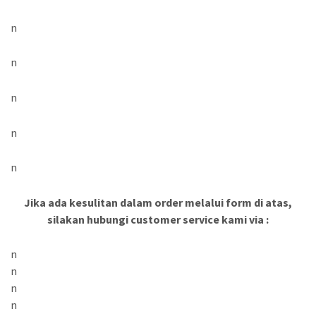
n
n
n
n
n
Jika ada kesulitan dalam order melalui form di atas,
silakan hubungi customer service kami via :
n
n
n
n