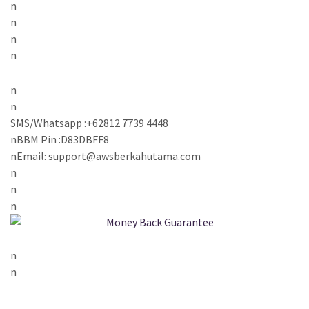
n
n
n
n
n
n
SMS/Whatsapp :+62812 7739 4448
n
BBM Pin :D83DBFF8
n
Email: support@awsberkahutama.com
n
n
n
n
n